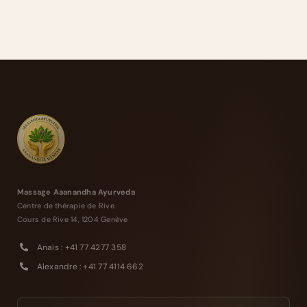
Massage Aaanandha Ayurveda
Centre de thérapie de Rive.
Cours de Rive 14, 1204 Genève
Anaïs : +41 77 4277 358
Alexandre : +41 77 4114 662