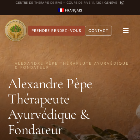
Passer
CENTRE DE THÉRAPIE DE RIVE – COURS DE RIVE 14, 1204 GENÈVE
FRANÇAIS
au
contenu
PRENDRE RENDEZ-VOUS
CONTACT
Toggle
Naviga
A propos
ALEXANDRE PÈPE THÉRAPEUTE AYURVÉDIQUE
& FONDATEUR
Nos Soins
Alexandre Pèpe
Carnet Ayurvédique
Thérapeute
Quiz Dosha
Ayurvédique &
Fondateur