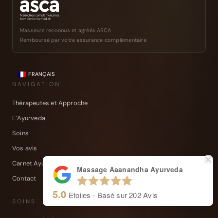
Masseurs reconnus et agréés ASCA
Remboursé par votre assurance complémentaire
FRANÇAIS
NAVIGATION
Thérapeutes et Approche
L’Ayurveda
Soins
Vos avis
Carnet Ayurvédique
Massage Aaanandha Ayurveda
Contact
5.0
Etoiles - Basé sur
202
Avis
SOINS