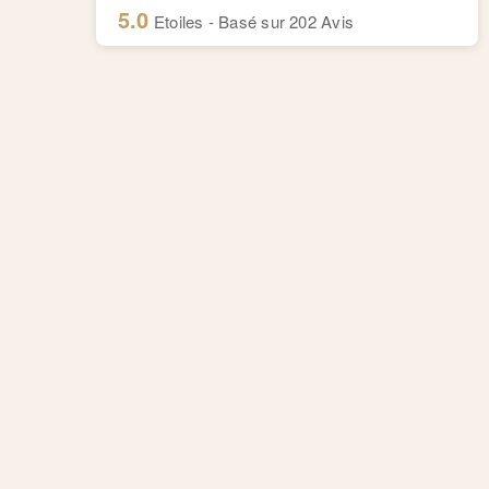
5.0
Etoiles - Basé sur
202
Avis
Massage Aaanandha Ayurveda
Centre de thérapie de Rive.
Cours de Rive 14, 1204 Genève
Anaïs : +41 77 4277 358
Alexandre : +41 77 4114 662