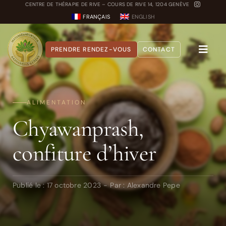
Passer
CENTRE DE THÉRAPIE DE RIVE – COURS DE RIVE 14, 1204 GENÈVE
FRANÇAIS
ENGLISH
au
contenu
PRENDRE RENDEZ-VOUS
CONTACT
Toggle
Naviga
A propos
ALIMENTATION
Nos Soins
Chyawanprash,
Carnet Ayurvédique
confiture d’hiver
Quiz Dosha
Publié le : 17 octobre 2023
-
Par :
Alexandre Pepe