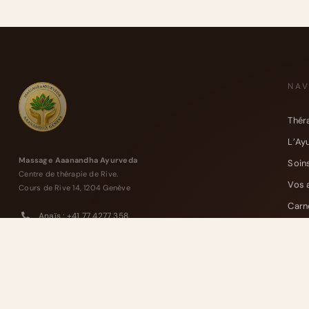
NAV
Thér
L’Ay
Massage Aaanandha Ayurveda
Soin
Centre de thérapie de Rive.
Vos 
Cours de Rive 14, 1204 Genève
Carn
Anaïs : +41 77 4277 358
Cont
Alexandre : +41 77 4114 662