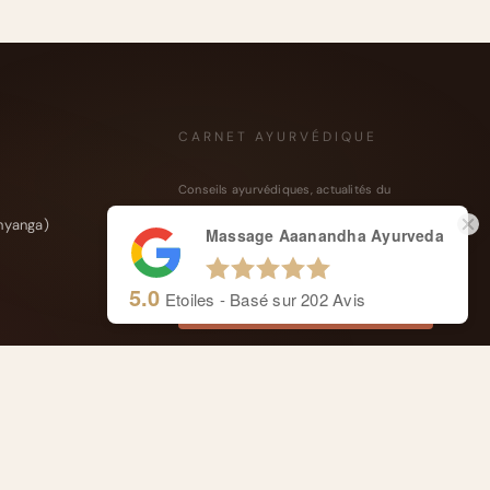
CARNET AYURVÉDIQUE
Conseils ayurvédiques, actualités du
cabinet et offres saisonnières.
hyanga)
Massage Aaanandha Ayurveda
5.0
Etoiles - Basé sur
202
Avis
SUIVEZ-NOUS