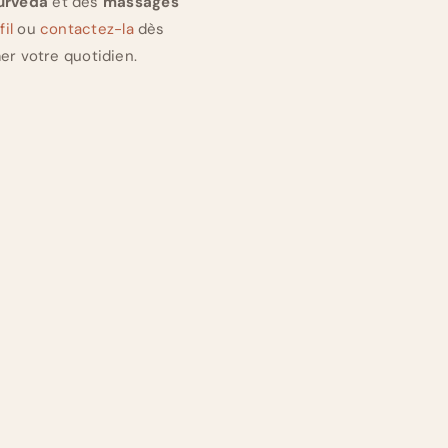
urveda
et des
massages
il
ou
contactez-la
dès
er votre quotidien.