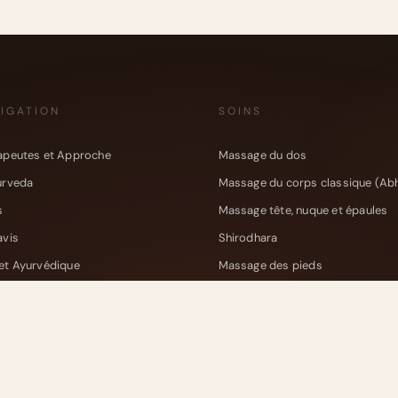
IGATION
SOINS
apeutes et Approche
Massage du dos
urveda
Massage du corps classique (Ab
s
Massage tête, nuque et épaules
avis
Shirodhara
et Ayurvédique
Massage des pieds
act
Soin énergétique
Soin de relâchement somatique
Massage au bol Kansu
Karna Purana (soin des oreilles)