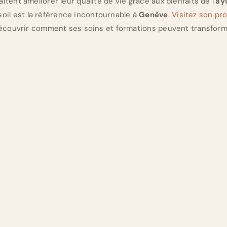
tent améliorer leur qualité de vie grâce aux bienfaits de l’
ay
esoil est la référence incontournable à
Genève
.
Visitez son prof
écouvrir comment ses soins et formations peuvent transform