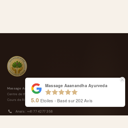
Massage Aaanandha Ayurveda
Massage Aaanandha Ayurveda
Centre de thérapie de Rive.
5.0
Etoiles - Basé sur
202
Avis
Cours de Rive 14, 1204 Genève
Anaïs : +41 77 4277 358
Alexandre : +41 77 4114 662