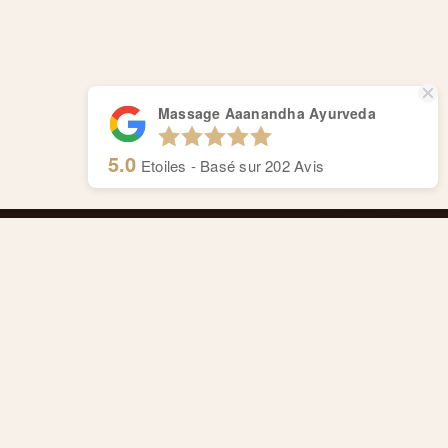
Massage Aaanandha Ayurveda
5.0
Etoiles - Basé sur
202
Avis
Massage Aaanandha Ayurveda
Centre de thérapie de Rive.
Cours de Rive 14, 1204 Genève