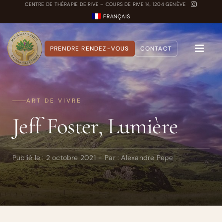
Passer
CENTRE DE THÉRAPIE DE RIVE – COURS DE RIVE 14, 1204 GENÈVE
FRANÇAIS
au
contenu
PRENDRE RENDEZ-VOUS
CONTACT
Toggle
Naviga
A propos
ART DE VIVRE
Nos Soins
Jeff Foster, Lumière
Carnet Ayurvédique
Quiz Dosha
Publié le : 2 octobre 2021
-
Par :
Alexandre Pepe