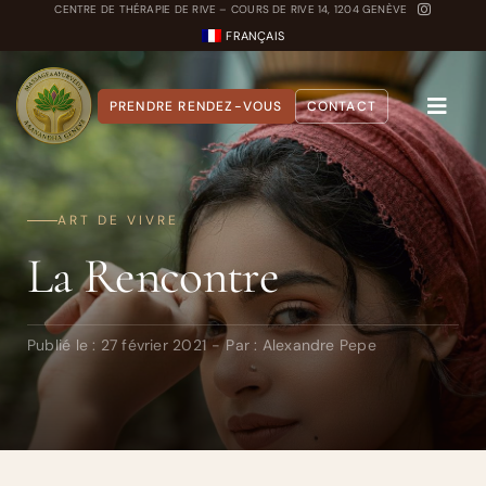
Passer
CENTRE DE THÉRAPIE DE RIVE – COURS DE RIVE 14, 1204 GENÈVE
FRANÇAIS
au
contenu
PRENDRE RENDEZ-VOUS
CONTACT
Toggle
Naviga
A propos
ART DE VIVRE
Nos Soins
La Rencontre
Carnet Ayurvédique
Quiz Dosha
Publié le : 27 février 2021
-
Par :
Alexandre Pepe