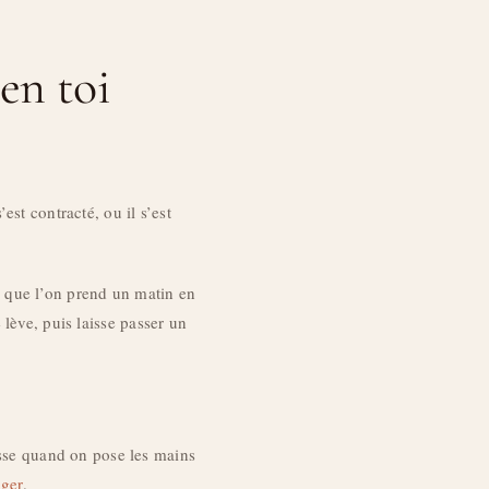
 en toi
st contracté, ou il s’est
n que l’on prend un matin en
lève, puis laisse passer un
asse quand on pose les mains
iger
.