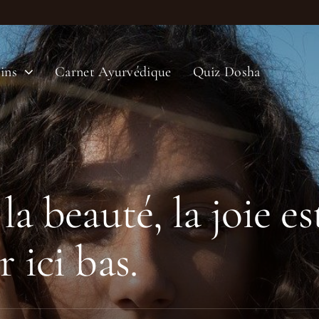
ins
Carnet Ayurvédique
Quiz Dosha
a beauté, la joie es
 ici bas.