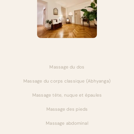
Massage du dos
Massage du corps classique (Abhyanga)
Massage tête, nuque et épaules
Massage des pieds
Massage abdominal