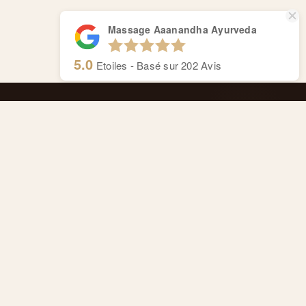
Massage Aaanandha Ayurveda
5.0
Etoiles - Basé sur
202
Avis
Massage Aaanandha Ayurveda
Centre de thérapie de Rive.
Cours de Rive 14, 1204 Genève
Anaïs : +41 77 4277 358
Alexandre : +41 77 4114 662