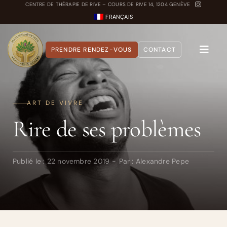
Passer
CENTRE DE THÉRAPIE DE RIVE – COURS DE RIVE 14, 1204 GENÈVE
FRANÇAIS
au
contenu
PRENDRE RENDEZ-VOUS
CONTACT
Toggle
Naviga
A propos
ART DE VIVRE
Nos Soins
Rire de ses problèmes
Carnet Ayurvédique
Quiz Dosha
Publié le : 22 novembre 2019
-
Par :
Alexandre Pepe