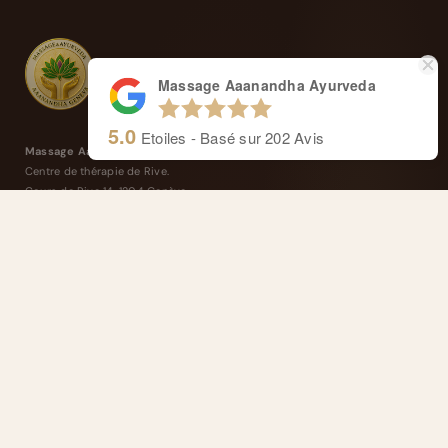
Massage Aaanandha Ayurveda
5.0
Etoiles - Basé sur
202
Avis
Massage Aaanandha Ayurveda
Centre de thérapie de Rive.
Cours de Rive 14, 1204 Genève
Anaïs : +41 77 4277 358
Alexandre : +41 77 4114 662
Masseurs reconnus et agréés ASCA
Remboursé par votre assurance complémentaire