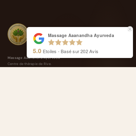
Massage Aaanandha Ayurveda
5.0
Etoiles - Basé sur
202
Avis
Massage Aaanandha Ayurveda
Centre de thérapie de Rive.
Cours de Rive 14, 1204 Genève
Anaïs : +41 77 4277 358
Alexandre : +41 77 4114 662
Masseurs reconnus et agréés ASCA
Remboursé par votre assurance complémentaire