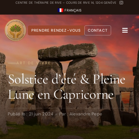
Passer
CENTRE DE THÉRAPIE DE RIVE – COURS DE RIVE 14, 1204 GENÈVE
FRANÇAIS
au
contenu
PRENDRE RENDEZ-VOUS
CONTACT
Toggle
Naviga
A propos
ART DE VIVRE
Nos Soins
Solstice d’été & Pleine
Carnet Ayurvédique
Lune en Capricorne
Quiz Dosha
Publié le : 21 juin 2024
-
Par :
Alexandre Pepe