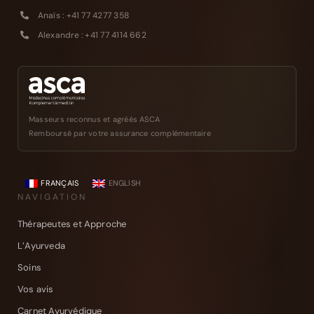
Anaïs : +41 77 4277 358
Alexandre : +41 77 4114 662
Masseurs reconnus et agréés ASCA
Remboursé par votre assurance complémentaire
FRANÇAIS
ENGLISH
NAVIGATION
Thérapeutes et Approche
L’Ayurveda
Soins
Vos avis
Carnet Ayurvédique