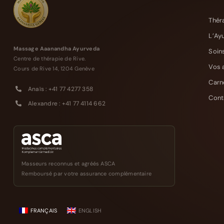
Thér
L’Ay
Massage Aaanandha Ayurveda
Soin
Centre de thérapie de Rive.
Vos 
Cours de Rive 14, 1204 Genève
Carn
Anaïs : +41 77 4277 358
Cont
Alexandre : +41 77 4114 662
Masseurs reconnus et agréés ASCA
Remboursé par votre assurance complémentaire
FRANÇAIS
ENGLISH