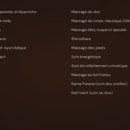
apeutes et Approche
Massage du dos
urveda
Massage du corps classique (Ab
s
Massage tête, nuque et épaules
avis
Shirodhara
et Ayurvédique
Massage des pieds
act
Soin énergétique
Soin de relâchement somatique
Massage au bol Kansu
Karna Purana (soin des oreilles)
Kati Vasti (soin du dos)