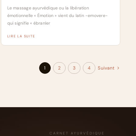
Le massage ayurvédique ou la libération
émotionnelle « Émotion » vient du latin -emovere-
qui signifie « ébranler
LIRE LA SUITE
1
2
3
4
Suivant
CARNET AYURVÉDIQUE