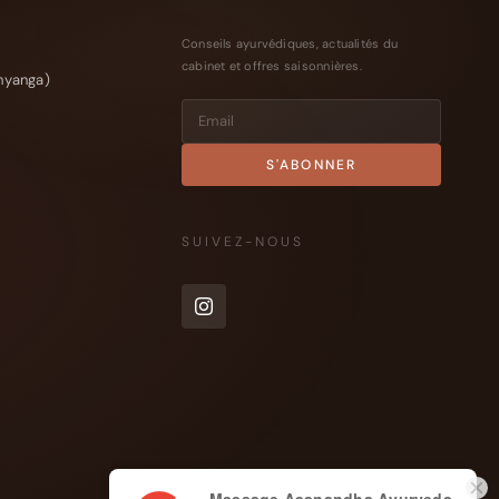
Conseils ayurvédiques, actualités du
cabinet et offres saisonnières.
hyanga)
SUIVEZ-NOUS
Massage Aaanandha Ayurveda