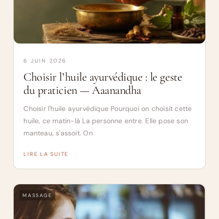
6 JUIN 2026
Choisir l’huile ayurvédique : le geste
du praticien — Aaanandha
Choisir l'huile ayurvédique Pourquoi on choisit cette
huile, ce matin-là La personne entre. Elle pose son
manteau, s'assoit. On
LIRE LA SUITE
MASSAGE