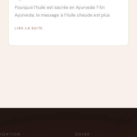
Pourquoi l’huile est sacrée en Ayurveda ? En
Ayurveda, le massage à l’huile chaude est plus
LIRE LA SUITE
IGATION
SOINS