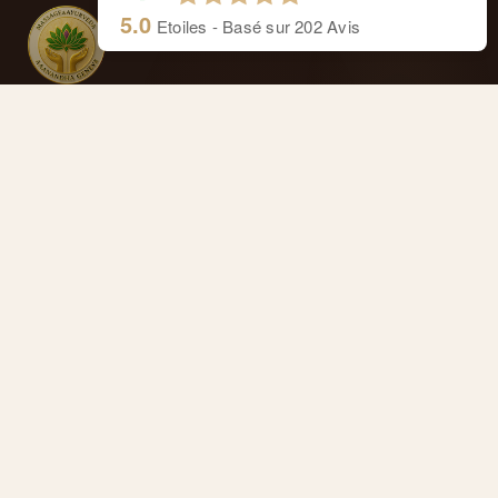
5.0
Etoiles - Basé sur
202
Avis
Massage Aaanandha Ayurveda
Centre de thérapie de Rive.
Cours de Rive 14, 1204 Genève
Anaïs : +41 77 4277 358
Alexandre : +41 77 4114 662
Masseurs reconnus et agréés ASCA
Remboursé par votre assurance complémentaire
FRANÇAIS