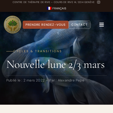
Passer
CENTRE DE THÉRAPIE DE RIVE – COURS DE RIVE 14, 1204 GENÈVE
FRANÇAIS
au
contenu
PRENDRE RENDEZ-VOUS
CONTACT
Toggle
Naviga
A propos
CYCLES & TRANSITIONS
Nos Soins
Nouvelle lune 2/3 mars
Carnet Ayurvédique
Quiz Dosha
Publié le : 2 mars 2022
-
Par :
Alexandre Pepe