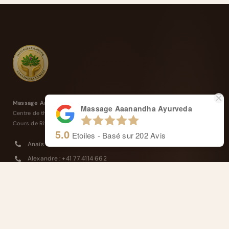
Massage Aaanandha Ayurveda
Massage Aaanandha Ayurveda
Centre de thérapie de Rive.
Cours de Rive 14, 1204 Genève
5.0
Etoiles - Basé sur
202
Avis
Anaïs : +41 77 4277 358
Alexandre : +41 77 4114 662
Masseurs reconnus et agréés ASCA