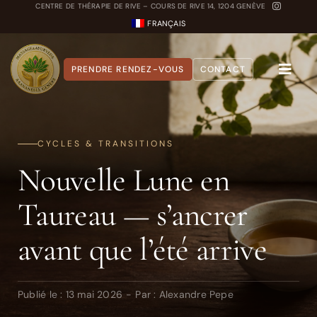
Passer
CENTRE DE THÉRAPIE DE RIVE – COURS DE RIVE 14, 1204 GENÈVE
FRANÇAIS
au
contenu
PRENDRE RENDEZ-VOUS
CONTACT
Toggle
Naviga
A propos
CYCLES & TRANSITIONS
Nos Soins
Nouvelle Lune en
Carnet Ayurvédique
Taureau — s’ancrer
Quiz Dosha
avant que l’été arrive
Publié le : 13 mai 2026
-
Par :
Alexandre Pepe