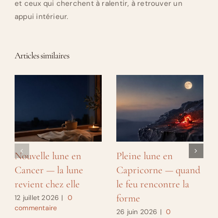
et ceux qui cherchent à ralentir, à retrouver un
appui intérieur.
Articles similaires
Nouvelle lune en
Pleine lune en
Cancer — la lune
Capricorne — quand
revient chez elle
le feu rencontre la
forme
12 juillet 2026
|
0
commentaire
26 juin 2026
|
0