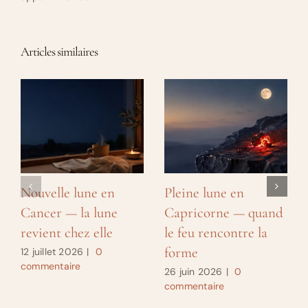
Articles similaires
Nouvelle lune en
Pleine lune en
Cancer — la lune
Capricorne — quand
revient chez elle
le feu rencontre la
forme
12 juillet 2026
|
0
commentaire
26 juin 2026
|
0
commentaire