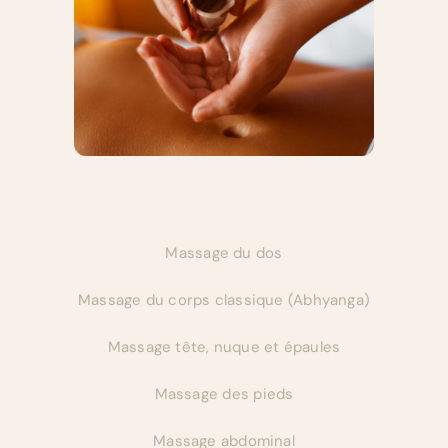
Massage du dos
Massage du corps classique (Abhyanga)
Massage tête, nuque et épaules
Massage des pieds
Massage abdominal