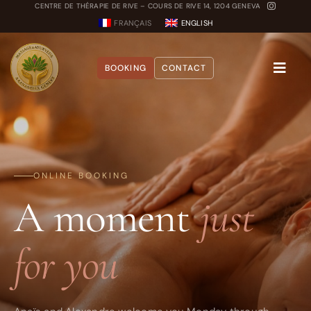
Skip
CENTRE DE THÉRAPIE DE RIVE – COURS DE RIVE 14, 1204 GENEVA
FRANÇAIS
ENGLISH
to
content
BOOKING
CONTACT
Toggle
Naviga
About
Treatments
ONLINE BOOKING
A moment
just
Blog
Dosha Quiz
for you