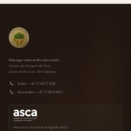
Massage Aaanandha Ayurveda
Centre de thérapie de Rive.
Cours de Rive 14, 1204 Geneva
Anaïs : +41 77 4277 358
Alexandre : +41 77 4114 662
Masseurs reconnus et agréés ASCA