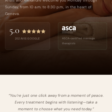
Anaïs and Alexandre welcome you Monday through
Sunday, from 10 a.m. to 8:30 p.m., in the heart of
Geneva.
5.0
202
AVIS GOOGLE
ASCA-certified massage
therapists
“You’re just one click away from a moment of peace.
Every treatment begins with listening—take a
moment to choose what you need today.”