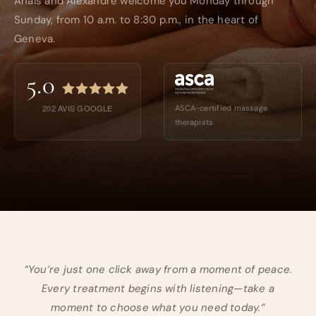
Anaïs and Alexandre welcome you Monday through
Sunday, from 10 a.m. to 8:30 p.m., in the heart of
Geneva.
5.0
202
AVIS GOOGLE
ASCA-certified massage
therapists
“You’re just one click away from a moment of peace.
Every treatment begins with listening—take a
moment to choose what you need today.”