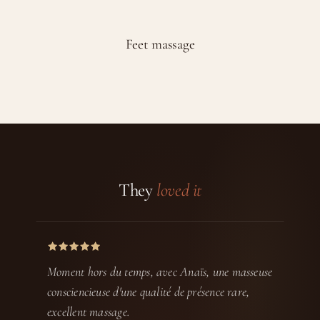
Feet massage
They
loved it
Moment hors du temps, avec Anaïs, une masseuse
consciencieuse d'une qualité de présence rare,
excellent massage.