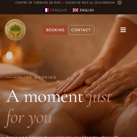
Skip
CENTRE DE THÉRAPIE DE RIVE – COURS DE RIVE 14, 1204 GENEVA
FRANÇAIS
ENGLISH
to
content
BOOKING
CONTACT
Toggle
Naviga
About
Treatments
ONLINE BOOKING
A moment
just
Blog
Dosha Quiz
for you