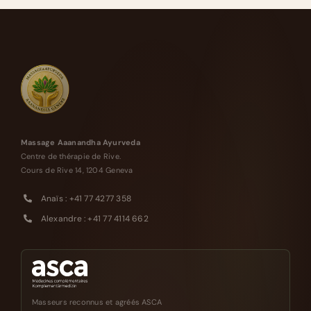
Massage Aaanandha Ayurveda
Centre de thérapie de Rive.
Cours de Rive 14, 1204 Geneva
Anaïs : +41 77 4277 358
Alexandre : +41 77 4114 662
Masseurs reconnus et agréés ASCA