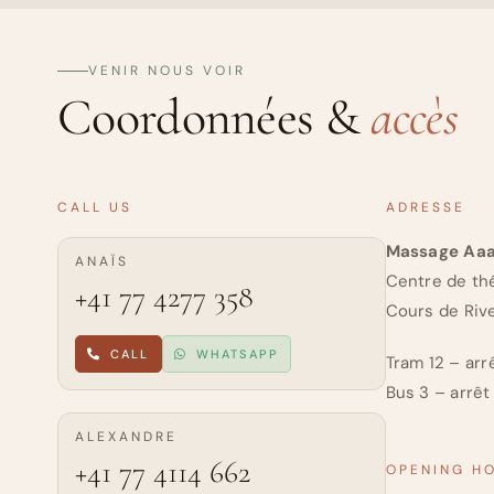
VENIR NOUS VOIR
Coordonnées &
accès
CALL US
ADRESSE
Massage Aa
ANAÏS
Centre de th
+41 77 4277 358
Cours de Riv
CALL
WHATSAPP
Tram 12 – arr
Bus 3 – arrêt
ALEXANDRE
+41 77 4114 662
OPENING H