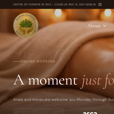
Skip
CENTRE DE THÉRAPIE DE RIVE – COURS DE RIVE 14, 1204 GENEVA
to
content
About
ONLINE BOOKING
A moment
just f
Anaïs and Alexandre welcome you Monday through Sunday