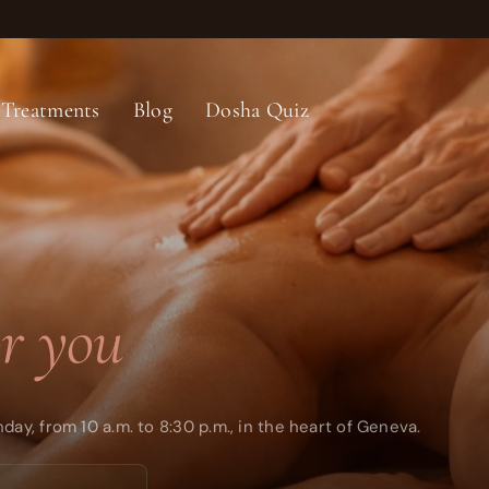
Treatments
Blog
Dosha Quiz
or you
, from 10 a.m. to 8:30 p.m., in the heart of Geneva.