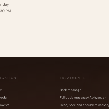
unday
:30 PM
IGATION
TREATMENTS
t
Back massage
veda
Full body massage (Abhyanga)
tments
Head, neck and shoulders massa