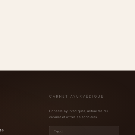
CARNET AYURVÉDIQUE
Conseils ayurvédiques, actualités du
cabinet et offres saisonnières.
ge