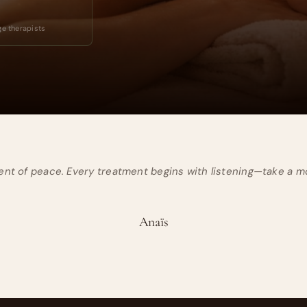
e therapists
ment of peace. Every treatment begins with listening—take a 
Anaïs