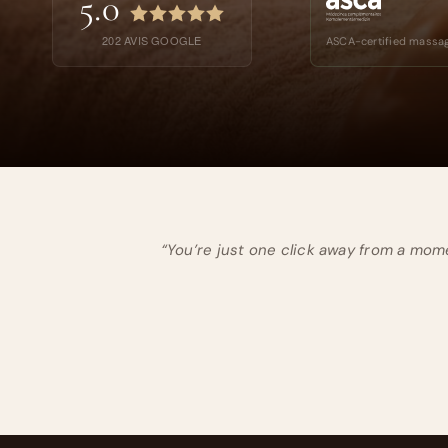
5.0
202
AVIS GOOGLE
ASCA-certified massag
“You’re just one click away from a mo