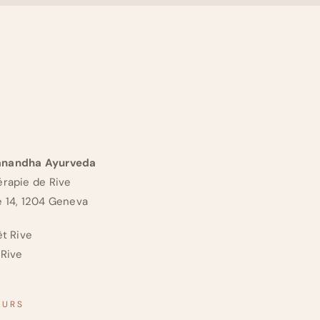
anandha Ayurveda
érapie de Rive
e 14, 1204 Geneva
êt Rive
 Rive
OURS