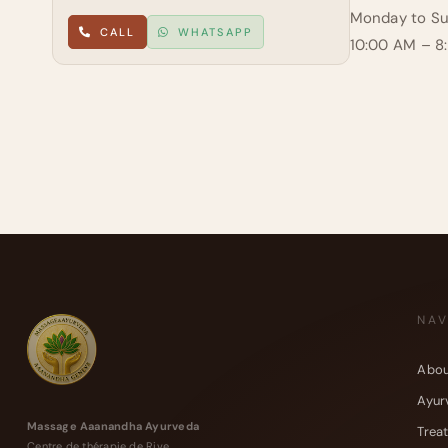
Monday to S
CALL
WHATSAPP
10:00 AM – 8
NAV
Abou
Ayur
Massage Aaanandha Ayurveda
Trea
Centre de thérapie de Rive.