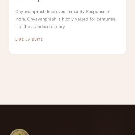
Chyawanprash Improves Immunity Response In
India, Chyavanprash is highly valued for centuries.
It is the standard dietary
LIRE LA SUITE