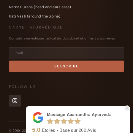
Karna Purana (head and ears area)
Kati Vasti (around the Spine)
CARNET AYURVÉDIQUE
Conseils ayurvédiques, actualités du cabinet et offres saisonnières.
FOLLOW US
Massage Aaanandha Ayurveda
5.0
Etoiles - Basé sur
202
Avis
© 2019-2026 Massage Aaanandha Ayurveda – Soins – Genève