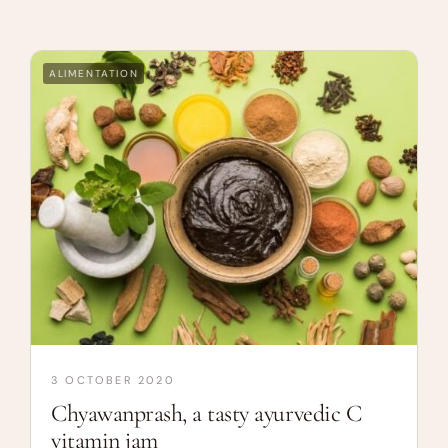
ALIMENTATION
3 OCTOBER 2020
Chyawanprash, a tasty ayurvedic C
vitamin jam