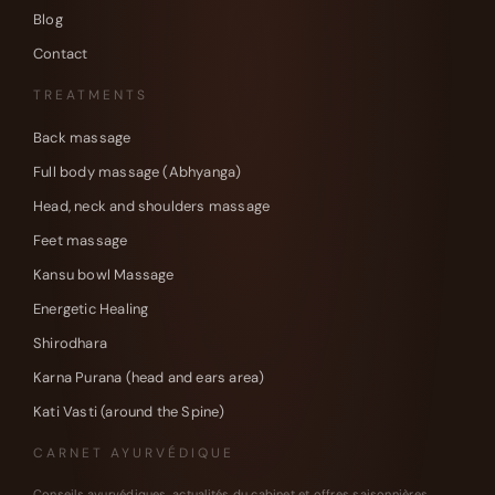
Blog
Contact
TREATMENTS
Back massage
Full body massage (Abhyanga)
Head, neck and shoulders massage
Feet massage
Kansu bowl Massage
Energetic Healing
Shirodhara
Karna Purana (head and ears area)
Kati Vasti (around the Spine)
CARNET AYURVÉDIQUE
Conseils ayurvédiques, actualités du cabinet et offres saisonnières.