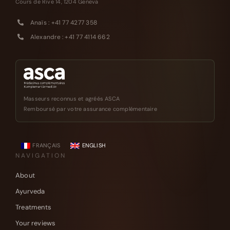
Cours de Rive 14, 1204 Geneva
Anaïs : +41 77 4277 358
Alexandre : +41 77 4114 662
Masseurs reconnus et agréés ASCA
Remboursé par votre assurance complémentaire
FRANÇAIS
ENGLISH
NAVIGATION
About
Ayurveda
Treatments
Your reviews