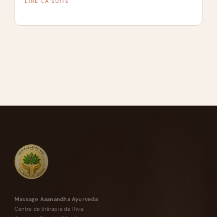
LIRE LA SUITE
Massage Aaanandha Ayurveda
Centre de thérapie de Rive.