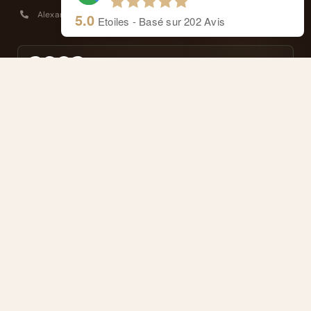
Alexandre : +41 77 4114 662
5.0
Etoiles - Basé sur
202
Avis
Masseurs reconnus et agréés ASCA
Remboursé par votre assurance complémentaire
FRANÇAIS
NAVIGATION
Thérapeutes et Approche
L’Ayurveda
Soins
Vos avis
Carnet Ayurvédique
Contact