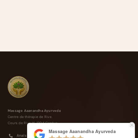
Massage Aaanandha Ayurveda
Centre de thérapie de Rive.
Cours de Rive 14, 1204 Genève
Massage Aaanandha Ayurveda
Anaïs : +41 77 4277 358