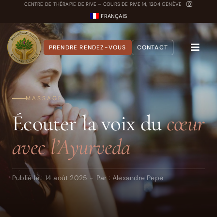
Passer
CENTRE DE THÉRAPIE DE RIVE – COURS DE RIVE 14, 1204 GENÈVE
FRANÇAIS
au
contenu
PRENDRE RENDEZ-VOUS
CONTACT
Toggle
Naviga
A propos
MASSAGE
Nos Soins
Écouter la voix du
cœur
Carnet Ayurvédique
avec l’Ayurveda
Quiz Dosha
Publié le : 14 août 2025
-
Par :
Alexandre Pepe