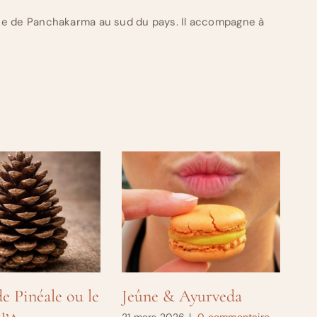
ue de Panchakarma au sud du pays. Il accompagne à
e Pinéale ou le
Jeûne & Ayurveda
Qu