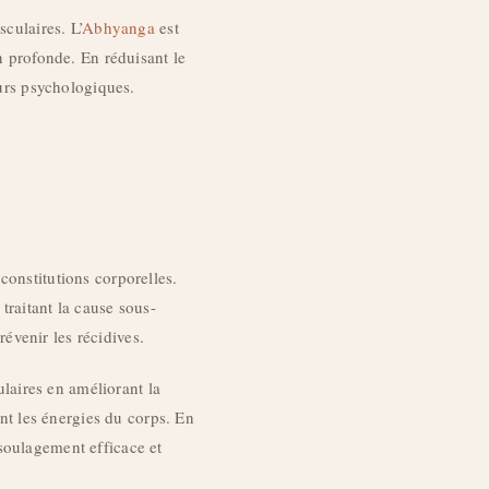
culaires. L’
Abhyanga
est
n profonde. En réduisant le
eurs psychologiques.
constitutions corporelles.
traitant la cause sous-
évenir les récidives.
laires en améliorant la
ant les énergies du corps. En
soulagement efficace et