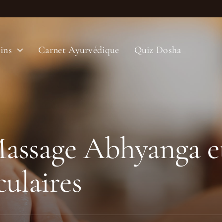
ins
Carnet Ayurvédique
Quiz Dosha
 Massage Abhyanga e
culaires