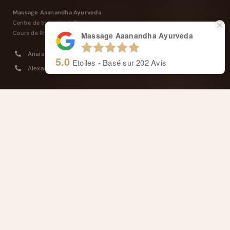
Massage Aaanandha Ayurveda
Centre de thérapie de Rive.
Cours de Rive 14, 1204 Genève
Massage Aaanandha Ayurveda
Anaïs : +41 77 4277 358
5.0
Etoiles - Basé sur
202
Avis
Alexandre : +41 77 4114 662
Masseurs reconnus et agréés ASCA
Remboursé par votre assurance complémentaire
FRANÇAIS
NAVIGATION
Thérapeutes et Approche
L’Ayurveda