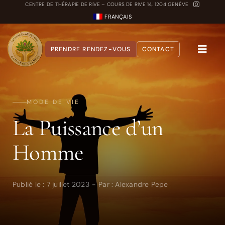
Passer
CENTRE DE THÉRAPIE DE RIVE – COURS DE RIVE 14, 1204 GENÈVE
FRANÇAIS
au
contenu
PRENDRE RENDEZ-VOUS
CONTACT
Toggle
Naviga
A propos
MODE DE VIE
Nos Soins
La Puissance d’un
Carnet Ayurvédique
Homme
Quiz Dosha
Publié le : 7 juillet 2023
-
Par :
Alexandre Pepe