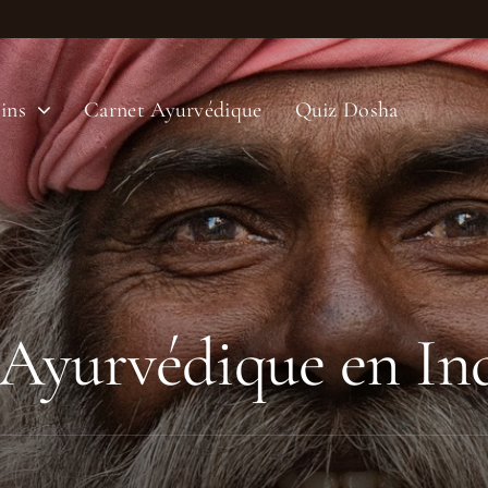
ins
Carnet Ayurvédique
Quiz Dosha
Ayurvédique en In