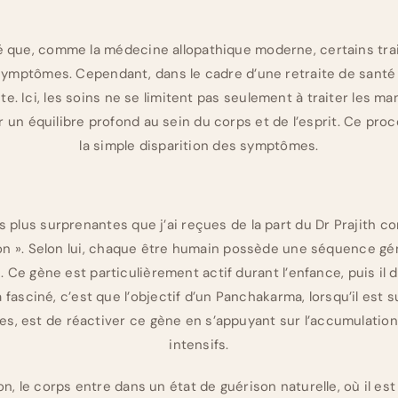
qué que, comme la médecine allopathique moderne, certains tr
 symptômes. Cependant, dans le cadre d’une retraite de sant
te. Ici, les soins ne se limitent pas seulement à traiter les m
r un équilibre profond au sein du corps et de l’esprit. Ce pro
la simple disparition des symptômes.
s plus surprenantes que j’ai reçues de la part du Dr Prajith co
on ». Selon lui, chaque être humain possède une séquence gé
. Ce gène est particulièrement actif durant l’enfance, puis il d
fasciné, c’est que l’objectif d’un Panchakarma, lorsqu’il est 
es, est de réactiver ce gène en s’appuyant sur l’accumulatio
intensifs.
on, le corps entre dans un état de guérison naturelle, où il es