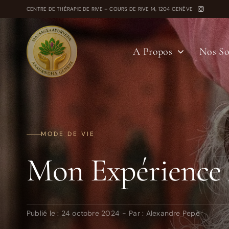
Passer
CENTRE DE THÉRAPIE DE RIVE – COURS DE RIVE 14, 1204 GENÈVE
au
contenu
A Propos
Nos So
MODE DE VIE
Mon Expérience 
Publié le : 24 octobre 2024
-
Par :
Alexandre Pepe