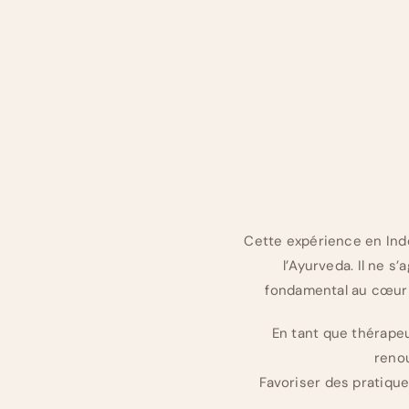
Cette expérience en Inde
l’Ayurveda. Il ne s
fondamental au cœur d
En tant que thérapeu
reno
Favoriser des pratiqu