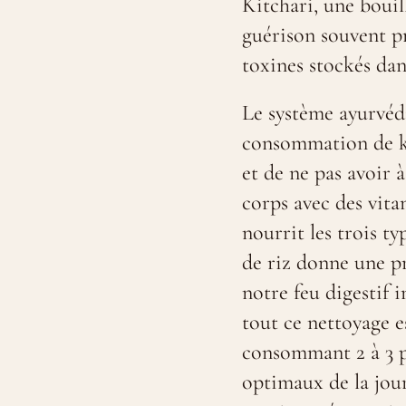
Kitchari, une bouil
guérison souvent pr
toxines stockés dans
Le système ayurvéd
consommation de ki
et de ne pas avoir 
corps avec des vita
nourrit les trois t
de riz donne une pr
notre feu digestif 
tout ce nettoyage e
consommant 2 à 3 pe
optimaux de la jour