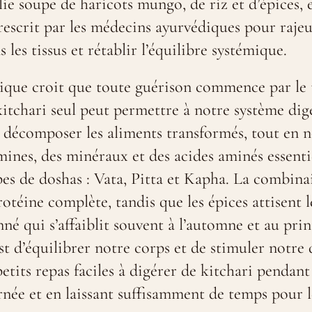
lie soupe de haricots mungo, de riz et d’épices, 
escrit par les médecins ayurvédiques pour rajeun
 les tissus et rétablir l’équilibre systémique.
ique croit que toute guérison commence par le t
tchari seul peut permettre à notre système dige
à décomposer les aliments transformés, tout en 
mines, des minéraux et des acides aminés essentie
ypes de doshas : Vata, Pitta et Kapha. La combina
otéine complète, tandis que les épices attisent l
inné qui s’affaiblit souvent à l’automne et au pri
st d’équilibrer notre corps et de stimuler notre 
tits repas faciles à digérer de kitchari pendan
née et en laissant suffisamment de temps pour le