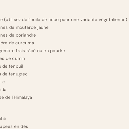
ee (utilisez de l’huile de coco pour une variante végétalienne)
raines de moutarde jaune
aines de coriandre
oudre de curcuma
ingembre frais râpé ou en poudre
ines de cumin
s de fenouil
es de fenugrec
lle
tida
se de l’Himalaya
aché
oupées en dés