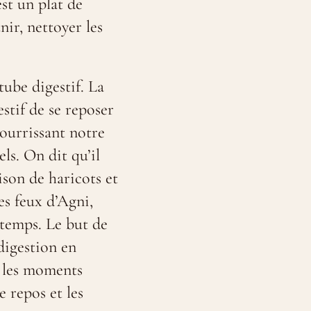
est un plat de
ir, nettoyer les
ube digestif. La
stif de se reposer
nourrissant notre
ls. On dit qu’il
ison de haricots et
es feux d’Agni,
ntemps. Le but de
digestion en
t les moments
 repos et les