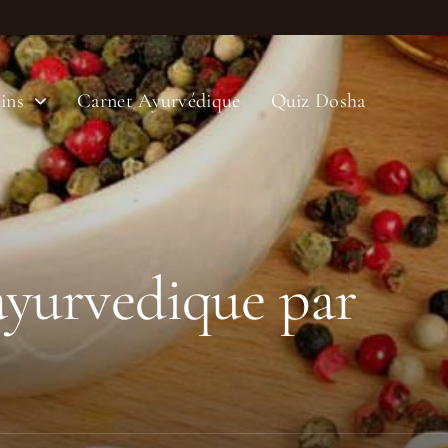
ins
Carnet Ayurvédique
Quiz Dosha
 ayurvedique par