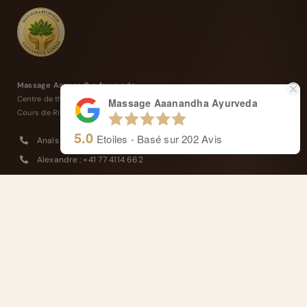
Massage Aaanandha Ayurveda
Centre de thérapie de Rive.
Massage Aaanandha Ayurveda
Cours de Rive 14, 1204 Genève
5.0
Etoiles - Basé sur
202
Avis
Anaïs : +41 77 4277 358
Alexandre : +41 77 4114 662
Masseurs reconnus et agréés ASCA
Remboursé par votre assurance complémentaire
FRANÇAIS