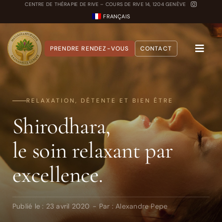
Passer
CENTRE DE THÉRAPIE DE RIVE – COURS DE RIVE 14, 1204 GENÈVE
FRANÇAIS
au
contenu
PRENDRE RENDEZ-VOUS
CONTACT
Toggle
Naviga
A propos
RELAXATION, DÉTENTE ET BIEN ÊTRE
Nos Soins
Shirodhara,
Carnet Ayurvédique
le soin relaxant par
Quiz Dosha
excellence.
Publié le : 23 avril 2020
-
Par :
Alexandre Pepe