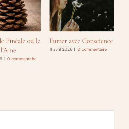
e Pinéale ou le
Fumer avec Conscience
Qu
 l’Ame
dé
11 avril 2026
|
0 commentaire
26
|
0 commentaire
24 