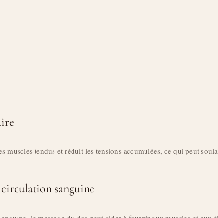
ire
 muscles tendus et réduit les tensions accumulées, ce qui peut soulag
 circulation sanguine
 sanguine, le massage du dos peut aider à fournir aux muscles et aux ti