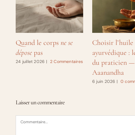
Quand le corps
ne se
Choisir l’huile
dépose
pas
ayurvédique : l
du praticien —
24 juillet 2026
|
2 Commentaires
Aaanandha
6 juin 2026
|
0 comm
Laisser un commentaire
Commentaire