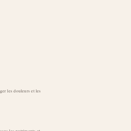
er les douleurs et les
ssus les nutriments et