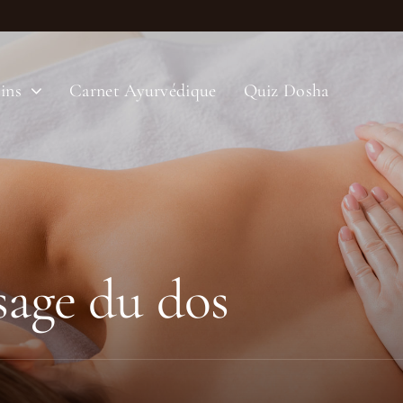
ins
Carnet Ayurvédique
Quiz Dosha
sage du dos