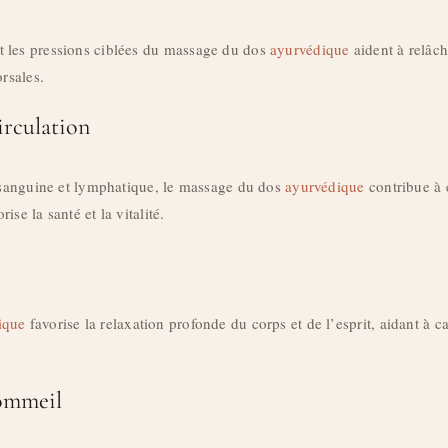
 les pressions ciblées du massage du dos
ayurvédique
aident à relâch
orsales.
irculation
n sanguine et lymphatique, le massage du dos
ayurvédique
contribue à é
rise la santé et la vitalité.
ique
favorise la relaxation profonde du corps et de l’esprit, aidant à c
ommeil