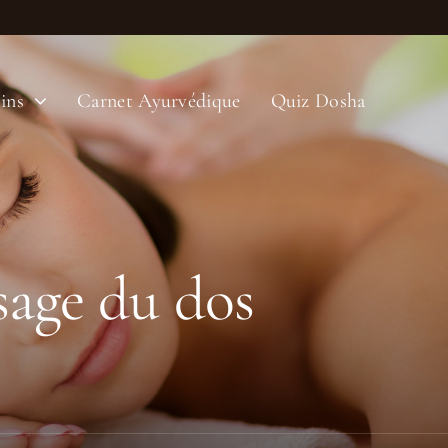
ins
Carnet Ayurvédique
Quiz Dosha
sage du dos