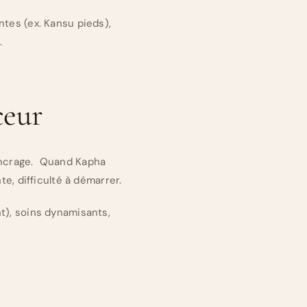
ntes (ex. Kansu pieds),
.
ceur
, ancrage. Quand Kapha
e, difficulté à démarrer.
t), soins dynamisants,