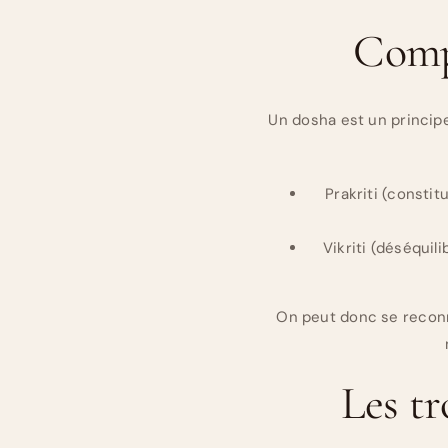
Compr
Un dosha est un principe
Prakriti (consti
Vikriti (déséquili
On peut donc se reconna
Les t