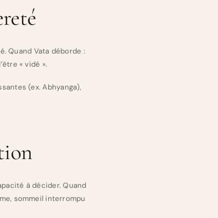
èreté
lité. Quand Vata déborde :
être « vidé ».
issantes (ex. Abhyanga),
ation
 capacité à décider. Quand
nisme, sommeil interrompu