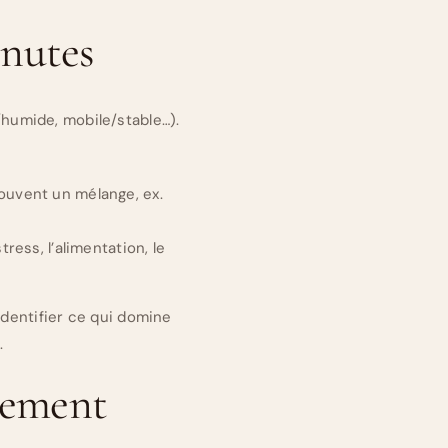
inutes
/humide, mobile/stable…).
souvent un mélange, ex.
tress, l’alimentation, le
identifier ce qui domine
.
lement