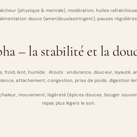
fraîcheur (physique & mentale), modération, huiles rafraîchissa
alimentation douce (amer/doux/astringent), pauses régulières
ha – la stabilité et la dou
ble, froid, lent, humide. Atouts : endurance, douceur, loyauté
lence, attachement, congestion, prise de poids, digestion lent
 chaleur, mouvement, légèreté (épices douces, bouger souven
repas plus légers le soir.