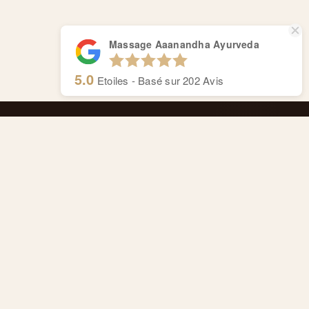
Massage Aaanandha Ayurveda
5.0
Etoiles - Basé sur
202
Avis
Massage Aaanandha Ayurveda
Centre de thérapie de Rive.
Cours de Rive 14, 1204 Genève
Anaïs : +41 77 4277 358