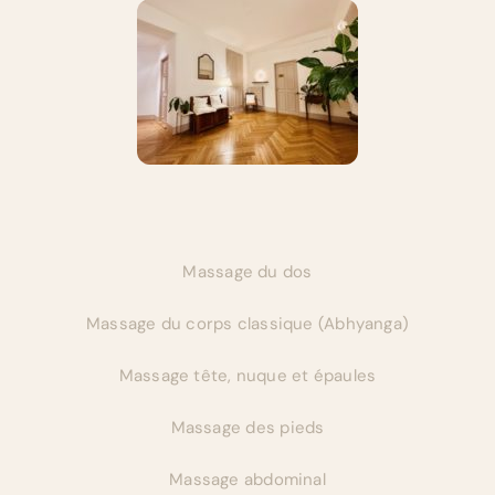
Massage du dos
Massage du corps classique (Abhyanga)
Massage tête, nuque et épaules
Massage des pieds
Massage abdominal