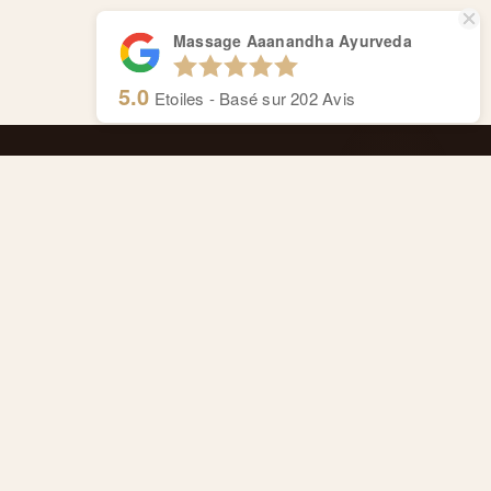
Massage Aaanandha Ayurveda
5.0
Etoiles - Basé sur
202
Avis
Massage Aaanandha Ayurveda
Centre de thérapie de Rive.
Cours de Rive 14, 1204 Genève
Anaïs : +41 77 4277 358
Alexandre : +41 77 4114 662