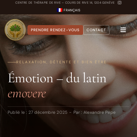
Passer
CENTRE DE THÉRAPIE DE RIVE – COURS DE RIVE 14, 1204 GENÈVE
FRANÇAIS
au
contenu
PRENDRE RENDEZ-VOUS
CONTACT
Toggle
Naviga
A propos
RELAXATION, DÉTENTE ET BIEN ÊTRE
Nos Soins
Émotion – du latin
Carnet Ayurvédique
emovere
Quiz Dosha
Publié le : 27 décembre 2025
-
Par :
Alexandre Pepe