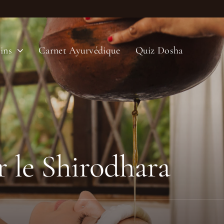
ins
Carnet Ayurvédique
Quiz Dosha
r le Shirodhara