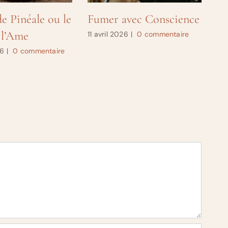
e Pinéale ou le
Fumer avec Conscience
Qu
 l’Ame
dé
11 avril 2026
|
0 commentaire
26
|
0 commentaire
24 