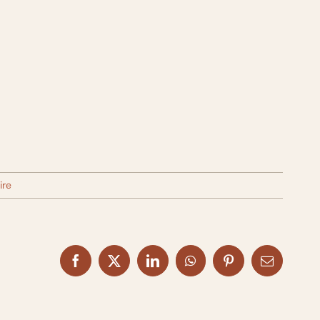
ire
Facebook
X
LinkedIn
WhatsApp
Pinterest
Email