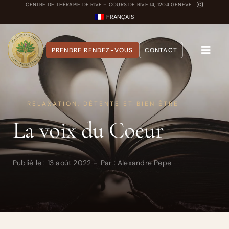
Passer
CENTRE DE THÉRAPIE DE RIVE – COURS DE RIVE 14, 1204 GENÈVE
FRANÇAIS
au
contenu
PRENDRE RENDEZ-VOUS
CONTACT
Toggle
Naviga
A propos
RELAXATION, DÉTENTE ET BIEN ÊTRE
Nos Soins
La voix du Coeur
Carnet Ayurvédique
Quiz Dosha
Publié le : 13 août 2022
-
Par :
Alexandre Pepe