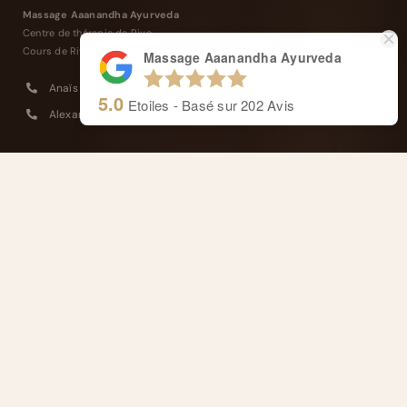
Massage Aaanandha Ayurveda
Centre de thérapie de Rive.
Cours de Rive 14, 1204 Genève
Massage Aaanandha Ayurveda
Anaïs : +41 77 4277 358
5.0
Etoiles - Basé sur
202
Avis
Alexandre : +41 77 4114 662
Masseurs reconnus et agréés ASCA
Remboursé par votre assurance complémentaire
FRANÇAIS
NAVIGATION
Thérapeutes et Approche
L’Ayurveda