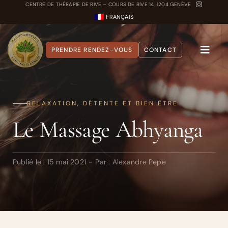
Passer
CENTRE DE THÉRAPIE DE RIVE – COURS DE RIVE 14, 1204 GENÈVE
FRANÇAIS
au
contenu
PRENDRE RENDEZ-VOUS
CONTACT
Toggle
Naviga
A propos
RELAXATION, DÉTENTE ET BIEN ÊTRE
Nos Soins
Le Massage Abhyanga
Carnet Ayurvédique
Quiz Dosha
Publié le : 15 mai 2021
-
Par :
Alexandre Pepe