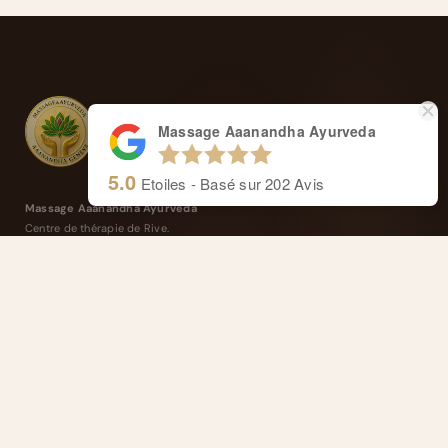
Massage Aaanandha Ayurveda
5.0
Etoiles - Basé sur
202
Avis
Massage Aaanandha Ayurveda
Centre de thérapie de Rive.
Cours de Rive 14, 1204 Genève
Anaïs : +41 77 4277 358
Alexandre : +41 77 4114 662
Masseurs reconnus et agréés ASCA