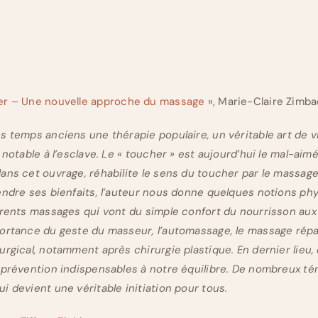
er – Une nouvelle approche du massage
», Marie-Claire Zimb
s temps anciens une thérapie populaire, un véritable art de vi
 notable à l’esclave. Le « toucher » est aujourd’hui le mal-aim
ans cet ouvrage, réhabilite le sens du toucher par le massage
endre ses bienfaits, l’auteur nous donne quelques notions phy
érents massages qui vont du simple confort du nourrisson aux
portance du geste du masseur, l’automassage, le massage rép
urgical, notamment après chirurgie plastique. En dernier lieu,
e prévention indispensables à notre équilibre. De nombreux t
i devient une véritable initiation pour tous.