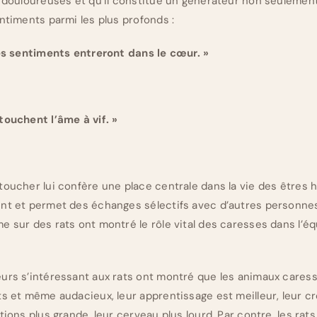
u douloureuses et qu’il constitue un générateur non seulement
ntiments parmi les plus profonds :
les sentiments entreront dans le cœur. »
touchent l’âme à vif. »
oucher lui confère une place centrale dans la vie des êtres hum
ent et permet des échanges sélectifs avec d’autres personne
e sur des rats ont montré le rôle vital des caresses dans l’éq
urs s’intéressant aux rats ont montré que les animaux cares
ts et même audacieux, leur apprentissage est meilleur, leur cr
tions plus grande, leur cerveau plus lourd. Par contre, les rat