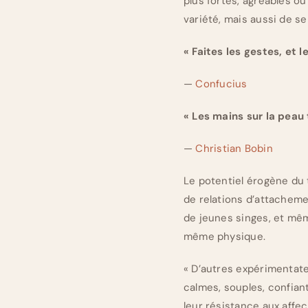
plus fortes, agréables o
variété, mais aussi de se
« Faites les gestes, et 
—
Confucius
« Les mains sur la peau 
—
Christian Bobin
Le potentiel érogène du t
de relations d’attachem
de jeunes singes, et mêm
même physique.
« D’autres expérimentate
calmes, souples, confian
leur résistance aux affec