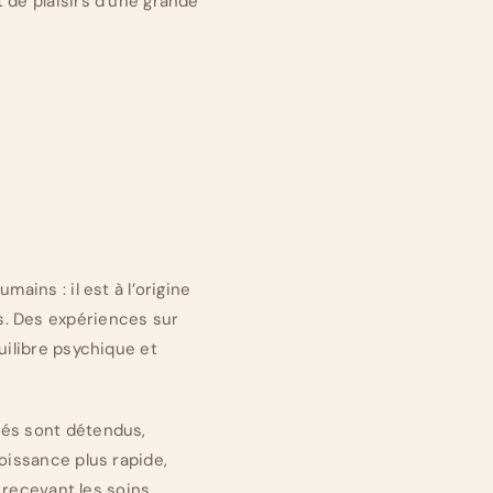
 de plaisirs d’une grande
ains : il est à l’origine
s. Des expériences sur
uilibre psychique et
sés sont détendus,
oissance plus rapide,
s recevant les soins