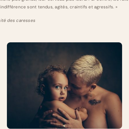
indifférence sont tendus, agités, craintifs et agressifs. »
aité des caresses