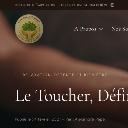
Passer
CENTRE DE THÉRAPIE DE RIVE – COURS DE RIVE 14, 1204 GENÈVE
au
contenu
A Propos
Nos So
RELAXATION, DÉTENTE ET BIEN ÊTRE
Le Toucher, Défi
Publié le : 4 février 2021
-
Par :
Alexandre Pepe