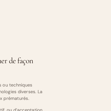
her de façon
s ou techniques
hologies diverses. La
ux prématurés.
tif, ou d’acceptation