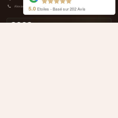
Alexandre : +41 77 4114 662
5.0
Etoiles - Basé sur
202
Avis
Masseurs reconnus et agréés ASCA
Remboursé par votre assurance complémentaire
FRANÇAIS
NAVIGATION
Thérapeutes et Approche
L’Ayurveda
Soins
Vos avis
Carnet Ayurvédique