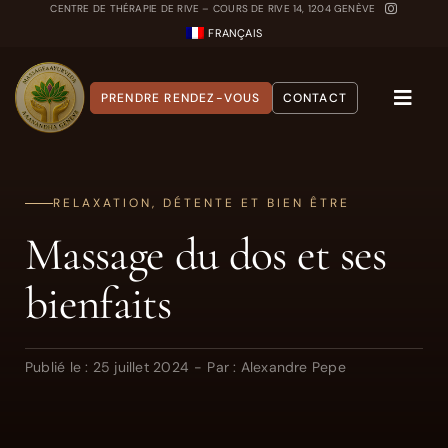
Passer
CENTRE DE THÉRAPIE DE RIVE – COURS DE RIVE 14, 1204 GENÈVE
FRANÇAIS
au
contenu
PRENDRE RENDEZ-VOUS
CONTACT
Toggle
Naviga
A propos
RELAXATION, DÉTENTE ET BIEN ÊTRE
Nos Soins
Massage du dos et ses
Carnet Ayurvédique
bienfaits
Quiz Dosha
Publié le : 25 juillet 2024
-
Par :
Alexandre Pepe