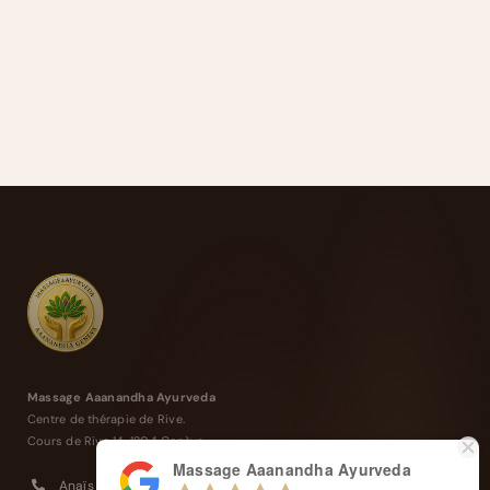
Massage Aaanandha Ayurveda
Centre de thérapie de Rive.
Cours de Rive 14, 1204 Genève
Massage Aaanandha Ayurveda
Anaïs : +41 77 4277 358