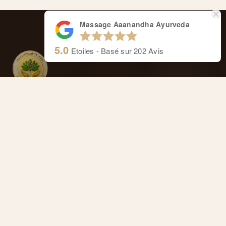
Massage Aaanandha Ayurveda
5.0
Etoiles - Basé sur
202
Avis
Massage Aaanandha Ayurveda
Centre de thérapie de Rive.
Cours de Rive 14, 1204 Genève
Anaïs : +41 77 4277 358
Alexandre : +41 77 4114 662
Masseurs reconnus et agréés ASCA