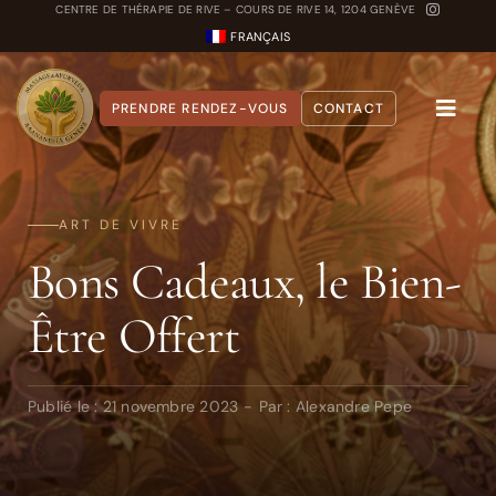
Passer
CENTRE DE THÉRAPIE DE RIVE – COURS DE RIVE 14, 1204 GENÈVE
FRANÇAIS
au
contenu
PRENDRE RENDEZ-VOUS
CONTACT
Toggle
Naviga
A propos
ART DE VIVRE
Nos Soins
Bons Cadeaux, le Bien-
Carnet Ayurvédique
Être Offert
Quiz Dosha
Publié le : 21 novembre 2023
-
Par :
Alexandre Pepe