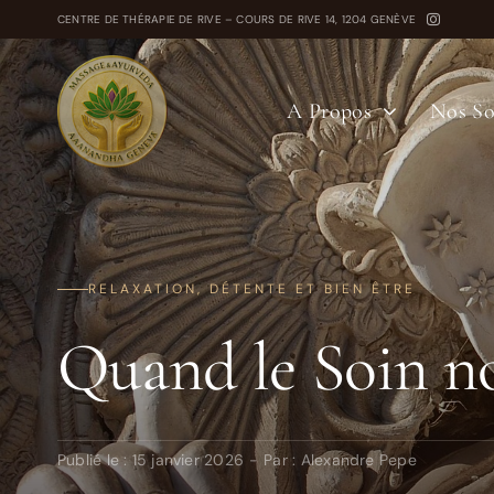
Passer
CENTRE DE THÉRAPIE DE RIVE – COURS DE RIVE 14, 1204 GENÈVE
au
contenu
A Propos
Nos So
RELAXATION, DÉTENTE ET BIEN ÊTRE
Quand le Soin no
Publié le : 15 janvier 2026
-
Par :
Alexandre Pepe