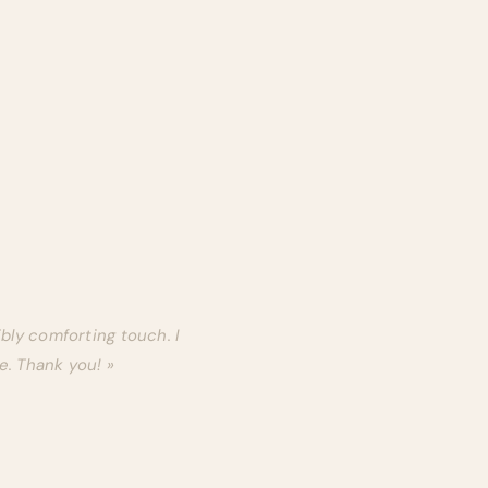
ibly comforting touch. I
e. Thank you! »