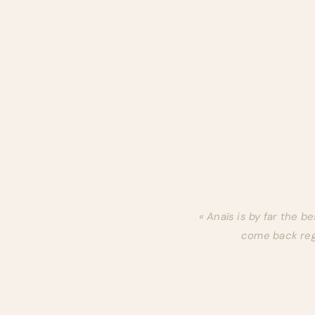
« Anaïs is by far the b
come back regu