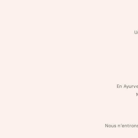
U
En Ayurve
Nous n’entron