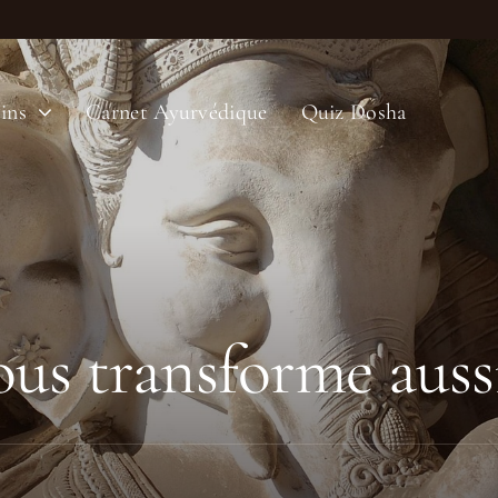
ins
Carnet Ayurvédique
Quiz Dosha
us transforme auss