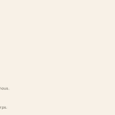
nous.
rps.