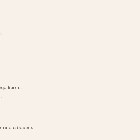
s.
quilibres.
.
onne a besoin.