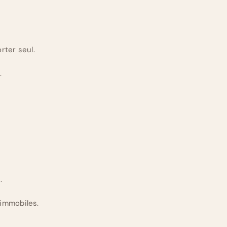
rter seul.
.
.
immobiles.