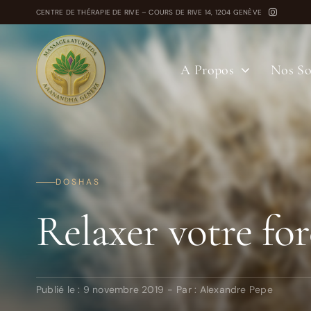
Passer
CENTRE DE THÉRAPIE DE RIVE – COURS DE RIVE 14, 1204 GENÈVE
au
contenu
A Propos
Nos So
DOSHAS
Relaxer votre for
Publié le : 9 novembre 2019
-
Par :
Alexandre Pepe