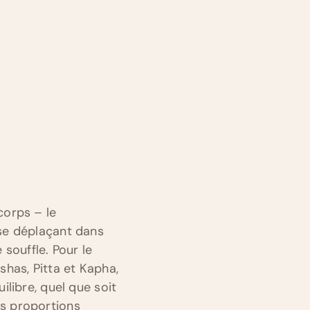
corps – le
 se déplaçant dans
 souffle. Pour le
as, ​​Pitta et Kapha,
ilibre, quel que soit
es proportions