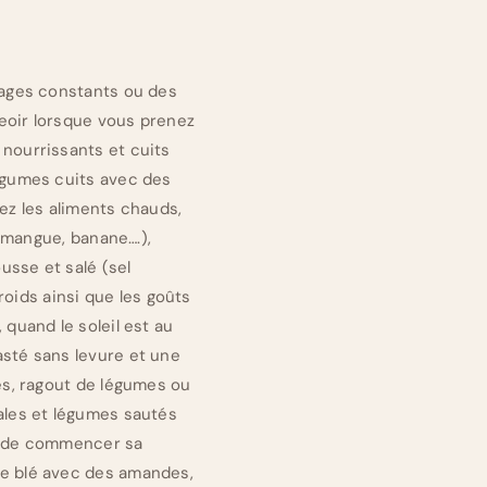
otages constants ou des
seoir lorsque vous prenez
 nourrissants et cuits
légumes cuits avec des
ez les aliments chauds,
, mangue, banane….),
usse et salé (sel
froids ainsi que les goûts
 quand le soleil est au
asté sans levure et une
nes, ragout de légumes ou
éales et légumes sautés
in de commencer sa
de blé avec des amandes,