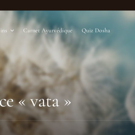
ins
Carnet Ayurvédique
Quiz Dosha
ce « vata »