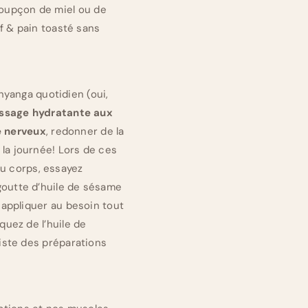
soupçon de miel ou de
uf & pain toasté sans
yanga quotidien (oui,
ssage hydratante aux
e nerveux
, redonner de la
 la journée! Lors de ces
u corps, essayez
goutte d’huile de sésame
réappliquer au besoin tout
quez de l’huile de
xiste des préparations