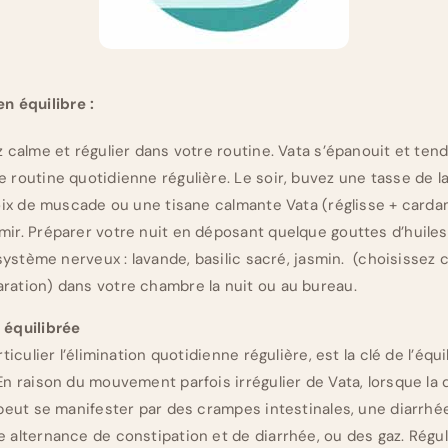
en équilibre :
 calme et régulier dans votre routine. Vata s’épanouit et tend v
 routine quotidienne régulière. Le soir, buvez une tasse de l
 noix de muscade ou une tisane calmante Vata (réglisse + car
ir. Préparer votre nuit en déposant quelque gouttes d’huiles
 système nerveux : lavande, basilic sacré, jasmin. (choisissez 
ration) dans votre chambre la nuit ou au bureau.
 équilibrée
rticulier l’élimination quotidienne régulière, est la clé de l’équi
En raison du mouvement parfois irrégulier de Vata, lorsque la 
 peut se manifester par des crampes intestinales, une diarrh
 alternance de constipation et de diarrhée, ou des gaz. Régule