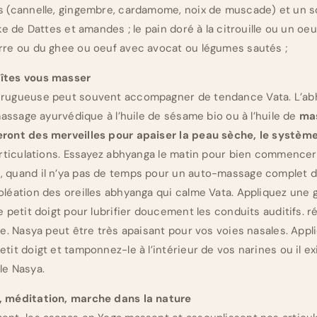
s (cannelle, gingembre, cardamome, noix de muscade) et un 
ake de Dattes et amandes ; le pain doré à la citrouille ou un oe
rre ou du ghee ou oeuf avec avocat ou légumes sautés ;
îtes vous masser
rugueuse peut souvent accompagner de tendance Vata. L’abh
 massage ayurvédique à l’huile de sésame bio ou à l’huile de
ma
ront des merveilles pour apaiser la peau sèche, le systèm
articulations. Essayez abhyanga le matin pour bien commencer
 quand il n’ya pas de temps pour un auto-massage complet d
oléation des oreilles abhyanga qui calme Vata. Appliquez une 
e petit doigt pour lubrifier doucement les conduits auditifs. 
ée. Nasya peut être très apaisant pour vos voies nasales. Appli
tit doigt et tamponnez-le à l’intérieur de vos narines ou il e
le Nasya.
, méditation, marche dans la nature