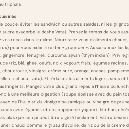
au triphala.
cuisinés
e pouce, éviter les sandwich ou autres salades, ni les grign
le sucre exacerbe le dosha Vata). Prenez le temps de vous as
 vos repas dans le calme, Nourrissez vous d’aliments chauds,
rus) pour vous aider à rester « grounder ». Assaisonnez les 
, gingembre, fenugrek, curcuma, ajwan (thym indien) Privilégi
uce (riz, blé, ghee, oeufs, noix, yogourt frais, légumes racines
, choucroute, vinaigre, crème sure, orange, ananas, pamplemo
illeur sel pour vata). Et réduisez les aliments légers, secs et 
astringents. Mangez votre plus grand repas à l’heure du lunch,
onc à une meilleure digestion (soupe épaisse avec du pain to
 avec de l’huile et du vinaigre balsamique ou vinaigre de pru
 jaunes avec légumes et un soupçon de yogourt, kitchari, cér
pas plus que ce qui peut être digéré facilement. Vata a beso
euner chaud, comme le gruau d’avoine, de riz ou de la crème 