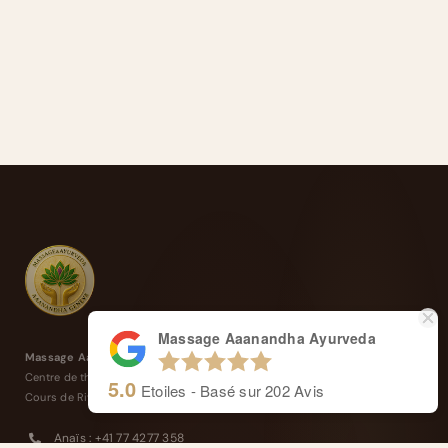
Massage Aaanandha Ayurveda
Massage Aaanandha Ayurveda
Centre de thérapie de Rive.
5.0
Etoiles - Basé sur
202
Avis
Cours de Rive 14, 1204 Genève
Anaïs : +41 77 4277 358