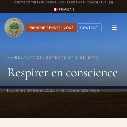
Passer
CENTRE DE THÉRAPIE DE RIVE – COURS DE RIVE 14, 1204 GENÈVE
FRANÇAIS
au
contenu
PRENDRE RENDEZ-VOUS
CONTACT
Toggle
Naviga
A propos
RELAXATION, DÉTENTE ET BIEN ÊTRE
Nos Soins
Respirer en conscience
Carnet Ayurvédique
Quiz Dosha
Publié le : 19 février 2023
-
Par :
Alexandre Pepe