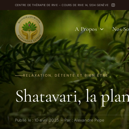
Passer
CENTRE DE THÉRAPIE DE RIVE – COURS DE RIVE 14, 1204 GENÈVE
au
contenu
A Propos
Nos So
RELAXATION, DÉTENTE ET BIEN ÊTRE
Shatavari, la pla
Publié le : 10 avril 2025
-
Par :
Alexandre Pepe