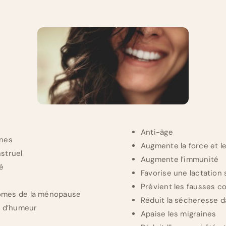
Anti-âge
ones
Augmente la force et l
struel
Augmente l’immunité
té
Favorise une lactation 
Prévient les fausses 
ômes de la ménopause
Réduit la sécheresse d
s d’humeur
Apaise les migraines