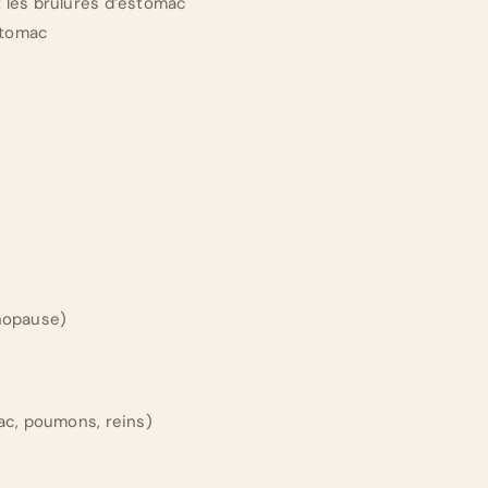
t les brûlures d’estomac
stomac
énopause)
c, poumons, reins)