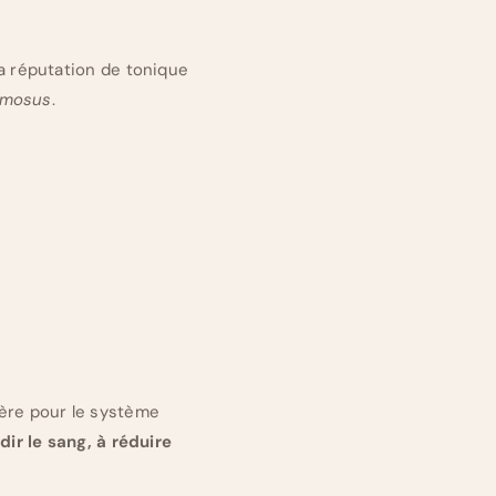
 sa réputation de tonique
emosus
.
lière pour le système
idir le sang, à réduire