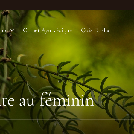
ins
Carnet Ayurvédique
Quiz Dosha
nte au féminin