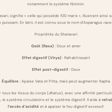
notamment le système féminin.
avari
, signifie « celle qui possède 100 maris », illustrant ainsi
 puissant. En latin, il est connu sous le nom d’
Asparagus rac
Propriétés du Shatavari
Goût (Rasa)
: Doux et amer
Effet digestif (Virya)
: Rafraîchissant
Effet post-digestif
: Doux
Équilibre
: Apaise Vata et Pitta, mais peut augmenter Kapha
r tous les tissus du corps (
dhatus
), avec une affinité particu
 le système circulatoire et le système digestif. Il aide à
refro
l’excès d’acidité
et à apaiser le feu digestif excessif.