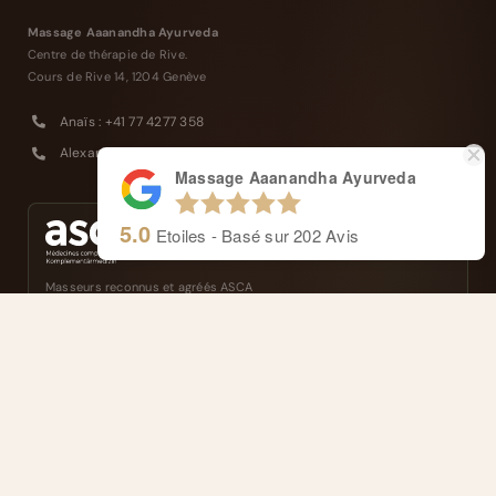
Massage Aaanandha Ayurveda
Centre de thérapie de Rive.
Cours de Rive 14, 1204 Genève
Anaïs : +41 77 4277 358
Alexandre : +41 77 4114 662
Massage Aaanandha Ayurveda
5.0
Etoiles - Basé sur
202
Avis
Masseurs reconnus et agréés ASCA
Remboursé par votre assurance complémentaire
FRANÇAIS
ENGLISH
NAVIGATION
Thérapeutes et Approche
L’Ayurveda