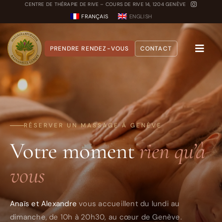
Passer
CENTRE DE THÉRAPIE DE RIVE – COURS DE RIVE 14, 1204 GENÈVE
FRANÇAIS
ENGLISH
au
contenu
PRENDRE RENDEZ-VOUS
CONTACT
Toggle
Naviga
A propos
Nos Soins
RÉSERVER UN MASSAGE À GENÈVE
Carnet Ayurvédique
Votre moment
rien qu’à
Quiz Dosha
vous
Anaïs et Alexandre
vous accueillent du lundi au
dimanche, de 10h à 20h30, au cœur de Genève.