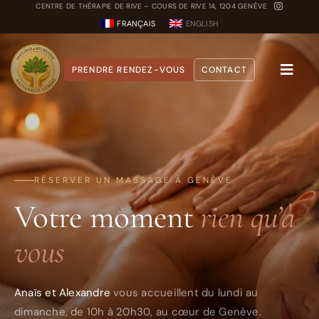
Passer
CENTRE DE THÉRAPIE DE RIVE – COURS DE RIVE 14, 1204 GENÈVE
FRANÇAIS
ENGLISH
au
contenu
PRENDRE RENDEZ-VOUS
CONTACT
Toggle
Naviga
A propos
Nos Soins
RÉSERVER UN MASSAGE À GENÈVE
Carnet Ayurvédique
Votre moment
rien qu’à
Quiz Dosha
vous
Anaïs et Alexandre
vous accueillent du lundi au
dimanche, de 10h à 20h30, au cœur de Genève.