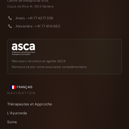
Centre de thérapie de Rive.
Cours de Rive 14, 1204 Genève
Anaïs : +41 77 4277 358
Alexandre : +41 77 4114 662
Masseurs reconnus et agréés ASCA
Remboursé par votre assurance complémentaire
FRANÇAIS
NAVIGATION
Thérapeutes et Approche
L’Ayurveda
Soins