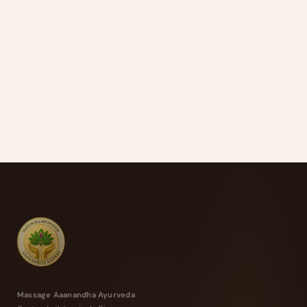
Massage Aaanandha Ayurveda