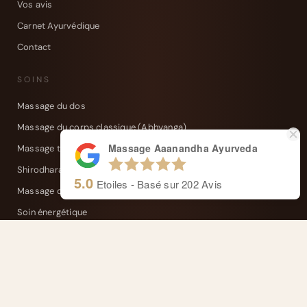
Vos avis
Carnet Ayurvédique
Contact
SOINS
Massage du dos
Massage du corps classique (Abhyanga)
Massage Aaanandha Ayurveda
Massage tête, nuque et épaules
Shirodhara
5.0
Etoiles - Basé sur
202
Avis
Massage des pieds
Soin énergétique
Soin de relâchement somatique
Massage au bol Kansu
Karna Purana (soin des oreilles)
Kati Vasti (soin du dos)