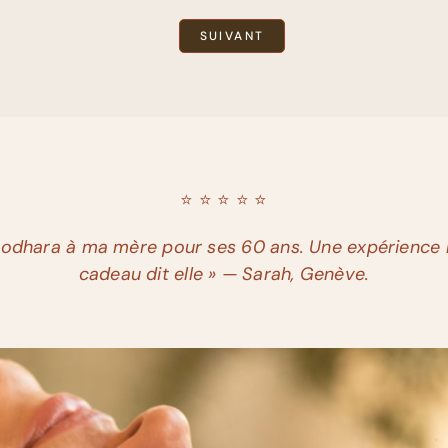
⭐️ ⭐️ ⭐️ ⭐️ ⭐️
Shirodhara à ma mère pour ses 60 ans. Une expérienc
cadeau dit elle » — Sarah, Genève.