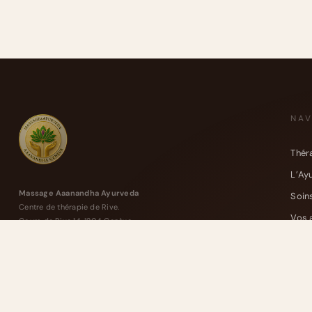
NAV
Thér
L’Ay
Massage Aaanandha Ayurveda
Soin
Centre de thérapie de Rive.
Vos 
Cours de Rive 14, 1204 Genève
Carn
Anaïs : +41 77 4277 358
Cont
Alexandre : +41 77 4114 662