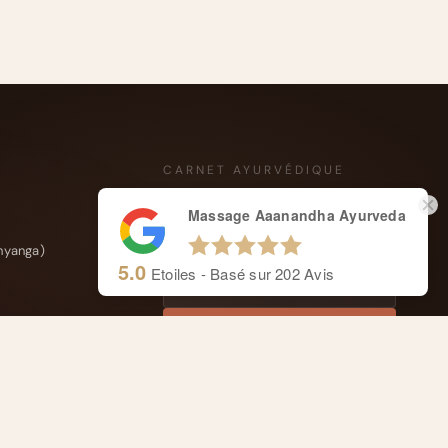
CARNET AYURVÉDIQUE
Massage Aaanandha Ayurveda
Conseils ayurvédiques, actualités du
cabinet et offres saisonnières.
hyanga)
5.0
Etoiles - Basé sur
202
Avis
SUIVEZ-NOUS