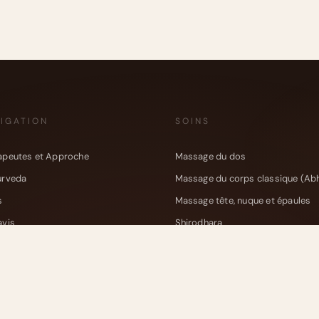
IGATION
SOINS
apeutes et Approche
Massage du dos
urveda
Massage du corps classique (Ab
s
Massage tête, nuque et épaules
avis
Shirodhara
et Ayurvédique
Massage des pieds
act
Soin énergétique
Soin de relâchement somatique
Massage au bol Kansu