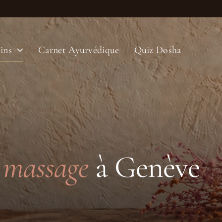
ins
Carnet Ayurvédique
Quiz Dosha
 massage
à Genève